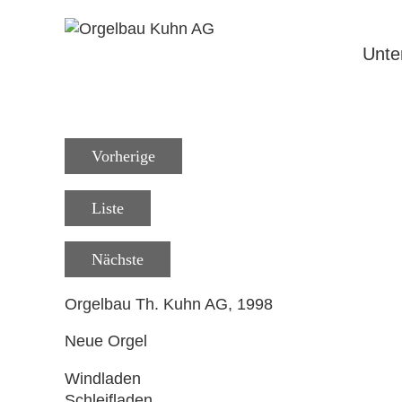
Navigati
überspri
Unt
Vorherige
Liste
Nächste
Orgelbau Th. Kuhn AG, 1998
Neue Orgel
Windladen
Schleifladen