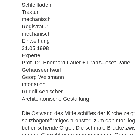
Schleifladen
Traktur
mechanisch
Registratur
mechanisch
Einweihung
31.05.1998
Experte
Prof. Dr. Eberhard Lauer + Franz-Josef Rahe
Gehäuseentwurf
Georg Weismann
Intonation
Rudolf Aebischer
Architektonische Gestaltung
Die Ostwand des Mittelschiffes der Kirche zeigt
spitzbogenförmiges "Fenster" zum dahinter lie
beherrschende Orgel. Die schmale Brücke zwi
um das Gewicht einer angemessenen Orgel zu tr