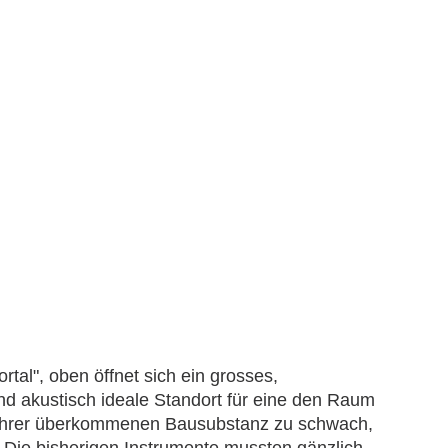
rtal", oben öffnet sich ein grosses,
nd akustisch ideale Standort für eine den Raum
n ihrer überkommenen Bausubstanz zu schwach,
. Die bisherigen Instrumente mussten gänzlich