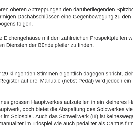
ihren oberen Abtreppungen den darüberliegenden Spitzbo
förmigen Dachabschlüssen eine Gegenbewegung zu den 
bogens folgen.
 Eichengehäuse mit den zahlreichen Prospektpfeifen wur
n Diensten der Bündelpfeiler zu finden.
r 29 klingenden Stimmen eigentlich dagegen spricht, ziel
egister auf drei Manuale (nebst Pedal) wird jedoch ein 
nes grossen Hauptwerkes aufzuteilen in ein kleineres Ha
ptwerk, doch bietet die Abspaltung des Solowerkes viele
r im Solospiel. Auch das Schwellwerk (III) ist keinesweg
nualiter im Triospiel wie auch pedaliter als Cantus f