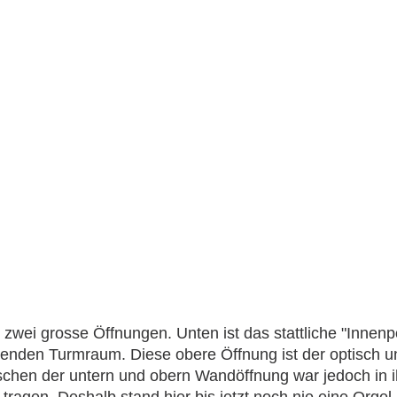
 zwei grosse Öffnungen. Unten ist das stattliche "Innenpo
genden Turmraum. Diese obere Öffnung ist der optisch u
schen der untern und obern Wandöffnung war jedoch i
agen. Deshalb stand hier bis jetzt noch nie eine Orgel