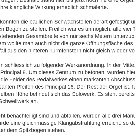
hre klangliche Wirkung erheblich schmälerte.
konnten die baulichen Schwachstellen derart gefestigt 
n Bogen zu stellen. Freilich war es unmöglich, alle vier
 stehenden Gesamtbreite von nur sechs Metern unterzub
dem wollte man auch nicht die ganze Öffnungsfläche des
fall aus den hinteren Turmfenstern nicht gleich wieder v
schliesslich zu folgender Werkanordnung. In der Mitte,
Principal 8. Um dieses Zentrum zu betonen, wurden hier
en die Felder des Pedalwerkes einen markanten Abschluss.
nten Pfeifen des Principal 16. Der Rest der Orgel ist, f
elben Höhe befindet sich das Solowerk. Es steht berei
 Schwellwerk an.
ht benachteiligt sind und abfallen, wurden alle drei Ma
eine gleichmässige Klangabstrahlung erreicht, so dass
inter dem Spitzbogen stehen.