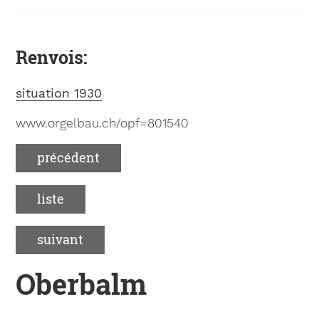
Renvois:
situation 1930
www.orgelbau.ch/opf=801540
précédent
liste
suivant
Oberbalm