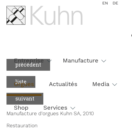
EN
DE
Aller
au
Entreprise
Manufacture
précédent
contenu
liste
Orgues
Actualités
Media
suivant
Shop
Services
Manufacture d'orgues Kuhn SA, 2010
Restauration