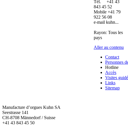
Tél. +41 43
843 45 52
Mobile +41 79
922 56 08
e-mail kuhn...
Rayon: Tous les
pays
Aller au contenu
Contact
Personnes de
Hotline
Accès
Visites guid
Links
Sitemap
Manufacture d’orgues Kuhn SA
Seestrasse 141
CH-8708 Männedorf / Suisse
+41 43 843 45 50