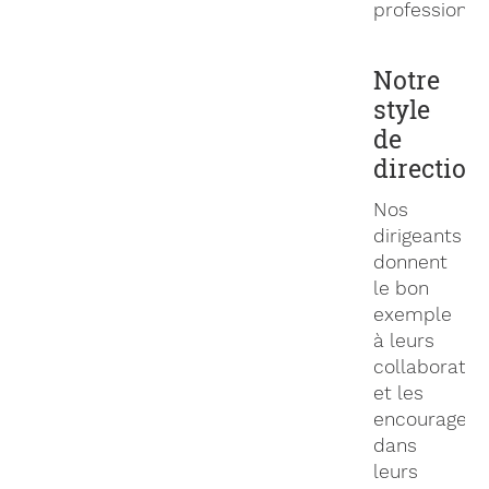
professionne
Notre
style
de
direction
Nos
dirigeants
donnent
le bon
exemple
à leurs
collaborateu
et les
encouragent
dans
leurs