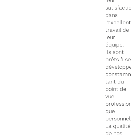
leur
satisfaction
dans
l’excellent
travail de
leur
équipe.
Ils sont
prêts à se
développer
constamme
tant du
point de
vue
professionne
que
personnel.
La qualité
de nos