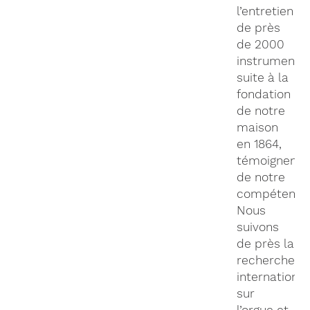
l’entretien
de près
de 2000
instruments,
suite à la
fondation
de notre
maison
en 1864,
témoignent
de notre
compétence
Nous
suivons
de près la
recherche
internationa
sur