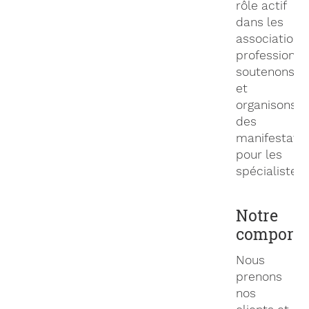
rôle actif
dans les
associations
professionne
soutenons
et
organisons
des
manifestatio
pour les
spécialistes.
Notre
comport
Nous
prenons
nos