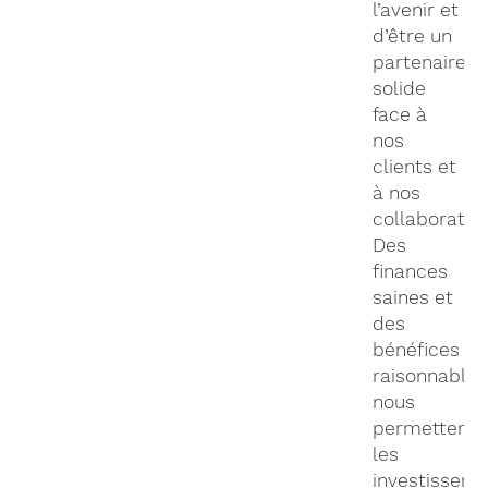
l’avenir et
d’être un
partenaire
solide
face à
nos
clients et
à nos
collaborateu
Des
finances
saines et
des
bénéfices
raisonnables
nous
permettent
les
investissem