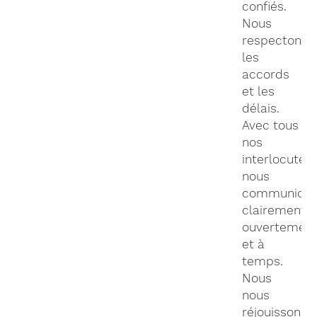
confiés.
Nous
respectons
les
accords
et les
délais.
Avec tous
nos
interlocuteur
nous
communiqu
clairement,
ouvertemen
et à
temps.
Nous
nous
réjouissons