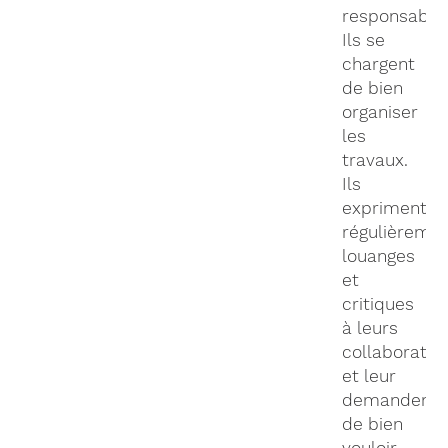
responsabilit
Ils se
chargent
de bien
organiser
les
travaux.
Ils
expriment
régulièreme
louanges
et
critiques
à leurs
collaborateu
et leur
demandent
de bien
vouloir