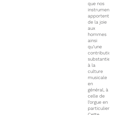
que nos
instruments
apportent
de la joie
aux
hommes
ainsi
qu’une
contribution
substantiell
à la
culture
musicale
en
général, à
celle de
l’orgue en
particulier.
Cette