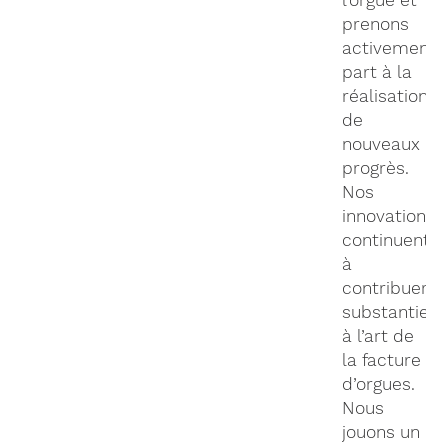
l’orgue et
prenons
activement
part à la
réalisation
de
nouveaux
progrès.
Nos
innovations
continuent
à
contribuer
substantiel
à l’art de
la facture
d’orgues.
Nous
jouons un