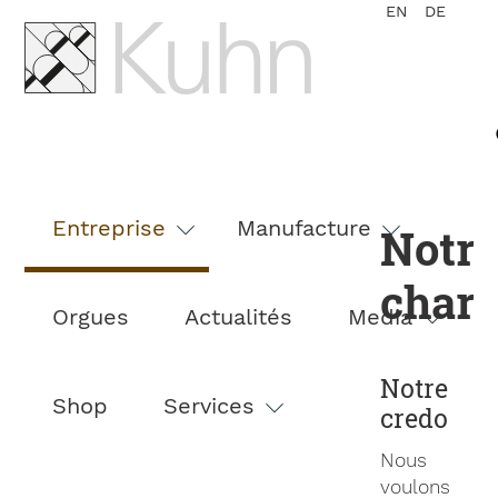
EN
DE
Aller
au
Entreprise
Manufacture
Notr
contenu
chart
Orgues
Actualités
Media
Notre
Shop
Services
credo
Nous
voulons