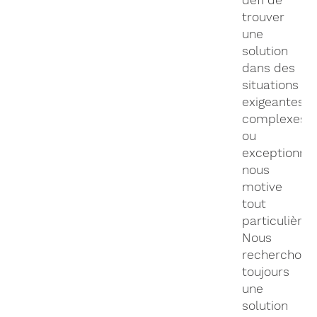
défi de
trouver
une
solution
dans des
situations
exigeantes,
complexes
ou
exceptionnel
nous
motive
tout
particulière
Nous
recherchons
toujours
une
solution