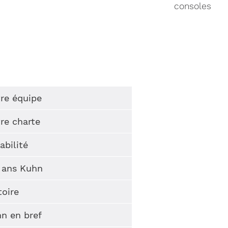
consoles
re équipe
u
re charte
abilité
 ans Kuhn
toire
n en bref