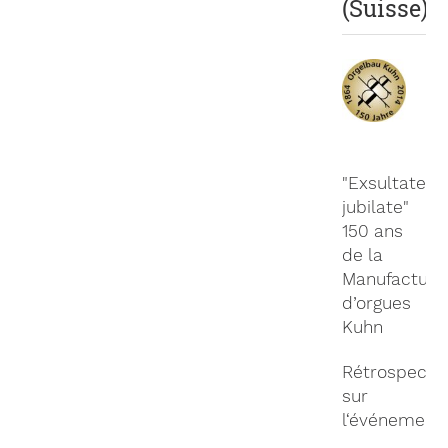
(Suisse)
"Exsultate,
jubilate"
150 ans
de la
Manufacture
d’orgues
Kuhn
Rétrospecti
sur
l‘événement