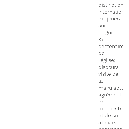
distinctions
international
qui jouera
sur
l’orgue
Kuhn
centenaire
de
l’église;
discours,
visite de
la
manufactur
agrémentée
de
démonstrati
et de six
ateliers