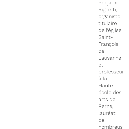
Benjamin
Righetti,
organiste
titulaire
de l’église
Saint-
François
de
Lausanne
et
professeur
à la
Haute
école des
arts de
Berne,
lauréat
de
nombreuses