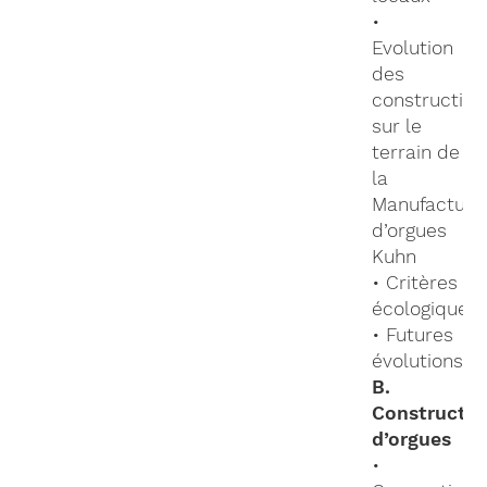
•
Evolution
des
construction
sur le
terrain de
la
Manufacture
d’orgues
Kuhn
• Critères
écologiques
• Futures
évolutions
B.
Constructio
d’orgues
•