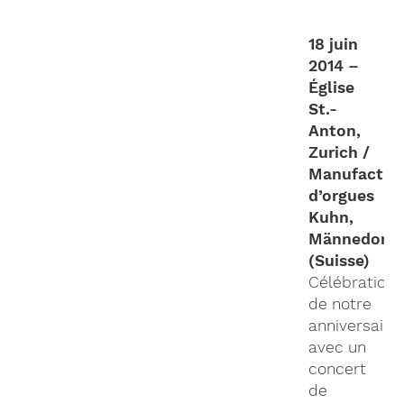
18 juin
2014 –
Église
St.-
Anton,
Zurich /
Manufactur
d’orgues
Kuhn,
Männedorf
(Suisse)
Célébration
de notre
anniversaire
avec un
concert
de