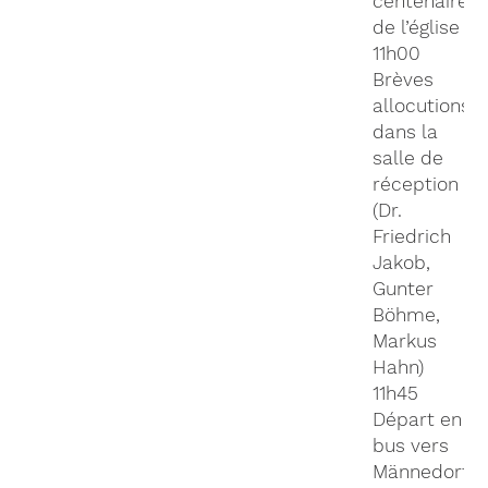
centenaire
de l’église
11h00
Brèves
allocutions
dans la
salle de
réception
(Dr.
Friedrich
Jakob,
Gunter
Böhme,
Markus
Hahn)
11h45
Départ en
bus vers
Männedorf