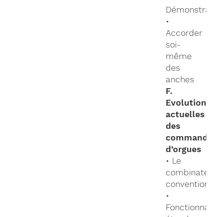
Démonstrati
•
Accorder
soi-
même
des
anches
F.
Evolutions
actuelles
des
commande
d’orgues
• Le
combinateu
conventionn
•
Fonctionnali