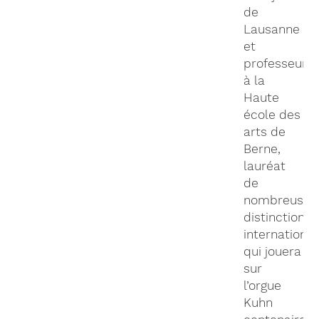
de
Lausanne
et
professeur
à la
Haute
école des
arts de
Berne,
lauréat
de
nombreuses
distinctions
international
qui jouera
sur
l’orgue
Kuhn