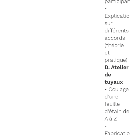
participants
•
Explications
sur
différents
accords
(théorie
et
pratique)
D. Atelier
de
tuyaux
• Coulage
d’une
feuille
d’étain de
A à Z
•
Fabrication