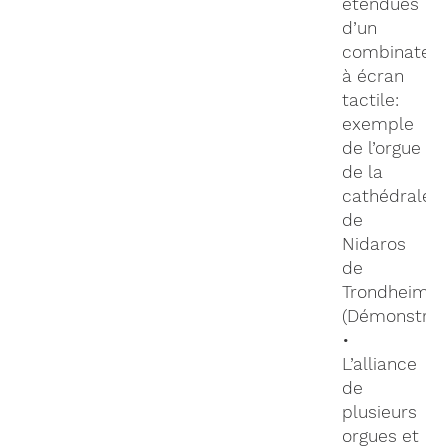
étendues
d’un
combinateu
à écran
tactile:
exemple
de l’orgue
de la
cathédrale
de
Nidaros
de
Trondheim
(Démonstrat
•
L’alliance
de
plusieurs
orgues et