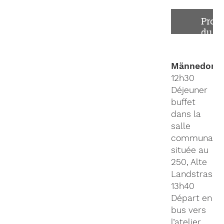
Prog
du
conc
Männedorf
12h30
Déjeuner
buffet
dans la
salle
communale
située au
250, Alte
Landstrasse
13h40
Départ en
bus vers
l’atelier