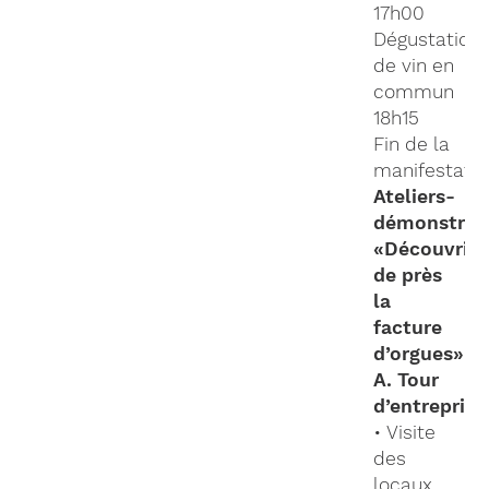
17h00
Dégustation
de vin en
commun
18h15
Fin de la
manifestatio
Ateliers-
démonstrat
«Découvrir
de près
la
facture
d’orgues»
A. Tour
d’entreprise
• Visite
des
locaux