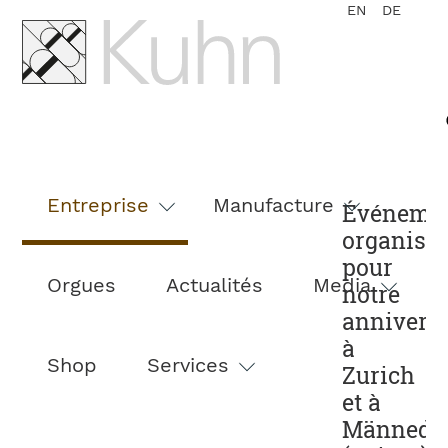
EN
DE
Aller
au
Entreprise
Manufacture
Événeme
contenu
organisé
pour
Orgues
Actualités
Media
notre
annivers
à
Shop
Services
Zurich
et à
Männedo