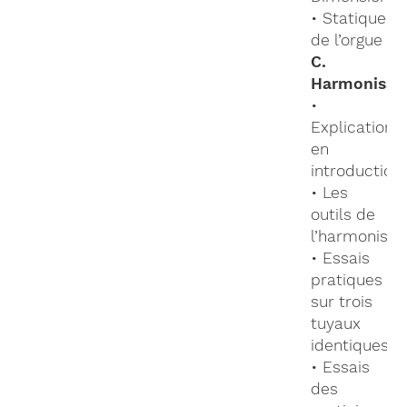
• Statique
de l’orgue
C.
Harmonisat
•
Explications
en
introduction
• Les
outils de
l’harmoniste
• Essais
pratiques
sur trois
tuyaux
identiques
• Essais
des