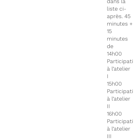
dans la
liste ci-
après. 45
minutes +
15
minutes
de
14h00
Participation
à l’atelier
I
15h00
Participation
à l’atelier
II
16h00
Participation
à l’atelier
III