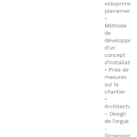
«s’exprimer»
pleinement?
•
Méthode
de
développem
d’un
concept
d’installatio
• Prise de
mesures
sur le
chantier
•
Architecture
– Design
de l’orgue
-
Dimensions