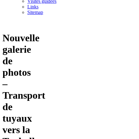
Visites guidées
Links
Sitemap
Nouvelle
galerie
de
photos
–
Transport
de
tuyaux
vers la