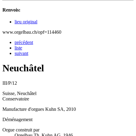
Renvois:
lieu original
www.orgelbau.ch/opf=114460
précédent
liste
suivant
Neuchâtel
III/P/12
Suisse, Neuchâtel
Conservatoire
Manufacture d'orgues Kuhn SA, 2010
Déménagement
Orgue construit par
Orgelbau Th. Kuhn AG, 1946