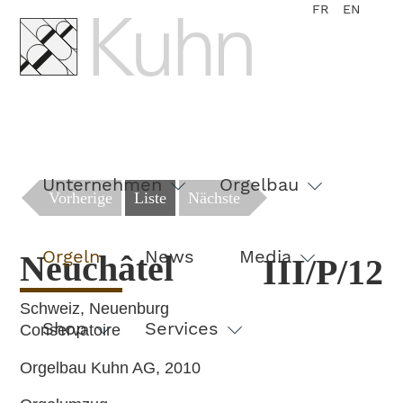
FR
EN
Navigation
überspringen
Unternehmen
Orgelbau
Vorherige
Liste
Nächste
Orgeln
News
Media
Neuchâtel
III/P/12
Schweiz, Neuenburg
Shop
Services
Conservatoire
Orgelbau Kuhn AG, 2010