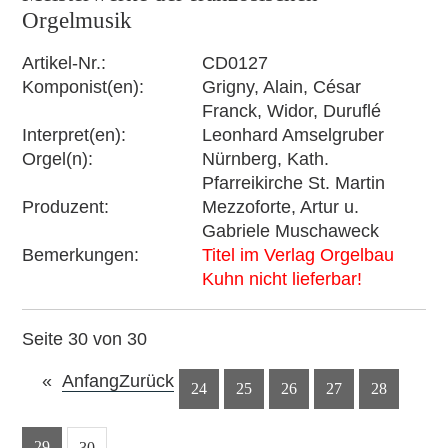
Orgelmusik
Artikel-Nr.
CD0127
Komponist(en)
Grigny, Alain, César
Franck, Widor, Duruflé
Interpret(en)
Leonhard Amselgruber
Orgel(n)
Nürnberg, Kath.
Pfarreikirche St. Martin
Produzent
Mezzoforte, Artur u.
Gabriele Muschaweck
Bemerkungen
Titel im Verlag Orgelbau
Kuhn nicht lieferbar!
Seite 30 von 30
Anfang
Zurück
24
25
26
27
28
29
30