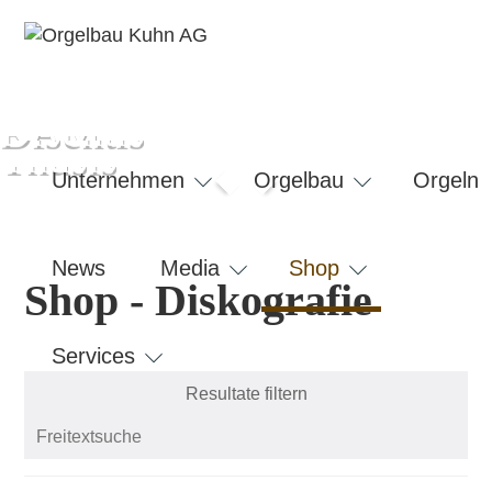
Faszination
London
Orgelbau
RAM
Disentis
Thusis
Navigation
überspringen
Unternehmen
Orgelbau
Orgeln
News
Media
Shop
Shop - Diskografie
Services