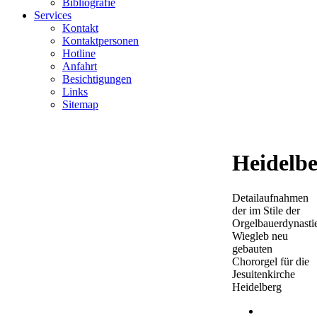
Bibliografie
Services
Kontakt
Kontaktpersonen
Hotline
Anfahrt
Besichtigungen
Links
Sitemap
Heidelb
Detailaufnahmen
der im Stile der
Orgelbauerdynasti
Wiegleb neu
gebauten
Chororgel für die
Jesuitenkirche
Heidelberg