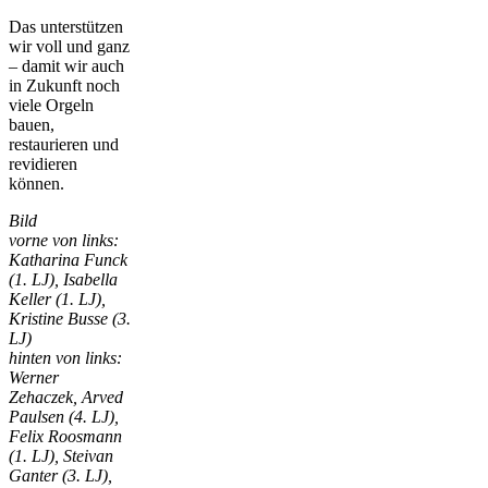
Das unterstützen
wir voll und ganz
– damit wir auch
in Zukunft noch
viele Orgeln
bauen,
restaurieren und
revidieren
können.
Bild
vorne von links:
Katharina Funck
(1. LJ), Isabella
Keller (1. LJ),
Kristine Busse (3.
LJ)
hinten von links:
Werner
Zehaczek, Arved
Paulsen (4. LJ),
Felix Roosmann
(1. LJ), Steivan
Ganter (3. LJ),