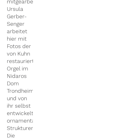
mitgearbeitet.
Ursula
Gerber-
Senger
arbeitet
hier mit
Fotos der
von Kuhn
restaurierten
Orgel im
Nidaros
Dom
Trondheim
und von
ihr selbst
entwickelten
ornamentalen
Strukturen.
Die