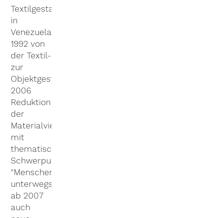
Textilgestaltung
in
Venezuela,
1992 von
der Textil-
zur
Objektgestaltung,
2006
Reduktion
der
Materialvielfalt
mit
thematischem
Schwerpunkt
"Menschen
unterwegs",
ab 2007
auch