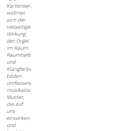
Kartenserie
widmet
sich der
vielseitigen
Wirkung
der Orgel
im Raum.
Raumtiefe
und
Klangfarben
bilden
umfassende
musikalische
Muster,
die auf
uns
einwirken
und