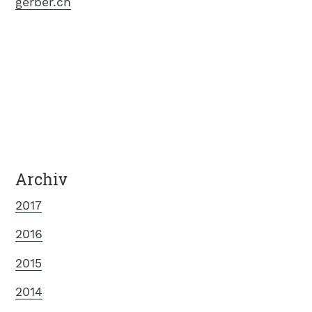
gerber.ch
Archiv
2017
2016
2015
2014