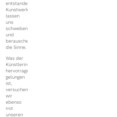
entstandenen
Kunstwerke
lassen
uns
schweben
und
berauschen
die Sinne.
Was der
Künstlerin
hervorragend
gelungen
ist,
versuchen
wir
ebenso
mit
unseren