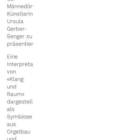
Männedörfler
Künstlerin
Ursula
Gerber-
Senger zu
präsentieren.
Eine
Interpretation
von
«Klang
und
Raum»
dargestellt
als
Symbiose
aus
Orgelbau
und