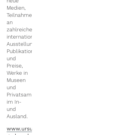
neue
Medien,
Teilnahme
an
zahlreichen
internationalen
Ausstellungen,
Publikationen
und
Preise,
Werke in
Museen
und
Privatsammlungen
im In-
und
Ausland.
www.ursula-