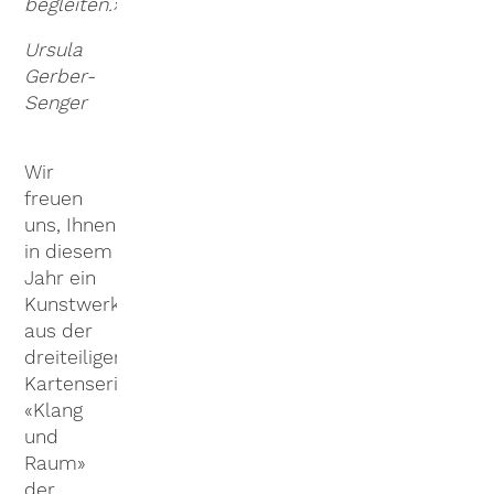
begleiten.»
Ursula
Gerber-
Senger
Wir
freuen
uns, Ihnen
in diesem
Jahr ein
Kunstwerk
aus der
dreiteiligen
Kartenserie
«Klang
und
Raum»
der