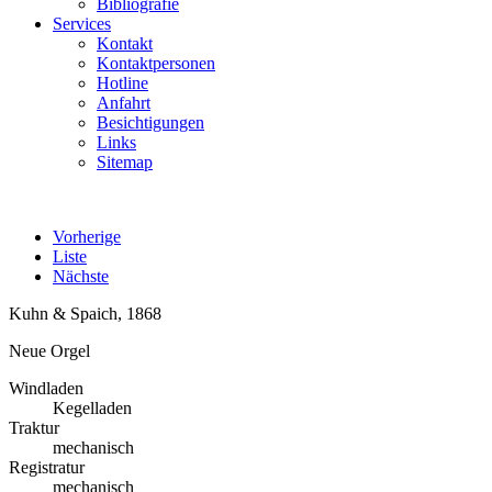
Bibliografie
Services
Kontakt
Kontaktpersonen
Hotline
Anfahrt
Besichtigungen
Links
Sitemap
Vorherige
Liste
Nächste
Kuhn & Spaich, 1868
Neue Orgel
Windladen
Kegelladen
Traktur
mechanisch
Registratur
mechanisch