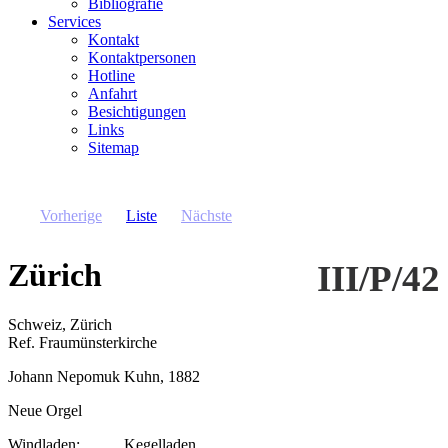
Bibliografie
Services
Kontakt
Kontaktpersonen
Hotline
Anfahrt
Besichtigungen
Links
Sitemap
Vorherige
Liste
Nächste
Zürich
III/P/42
Schweiz, Zürich
Ref. Fraumünsterkirche
Johann Nepomuk Kuhn, 1882
Neue Orgel
Windladen
Kegelladen