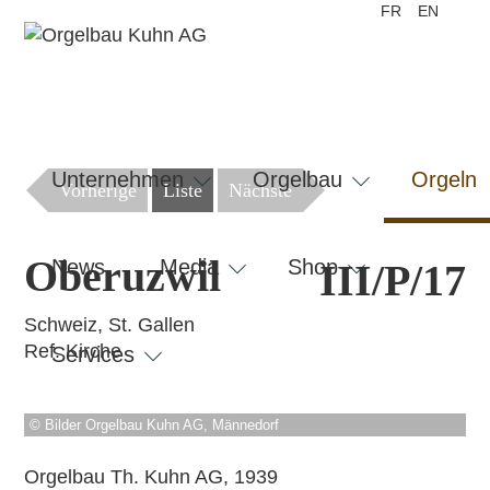
FR
EN
Navigation
überspringen
Unternehmen
Orgelbau
Orgeln
Vorherige
Liste
Nächste
Oberuzwil
News
Media
Shop
III/P/17
Schweiz, St. Gallen
Ref. Kirche
Services
© Bilder Orgelbau Kuhn AG, Männedorf
Orgelbau Th. Kuhn AG, 1939