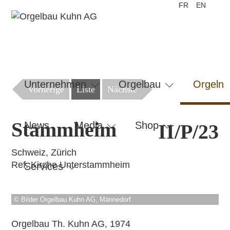
FR
EN
Navigation
überspringen
Unternehmen
Orgelbau
Orgeln
Vorherige
Liste
Nächste
Stammheim
News
Media
Shop
II/P/23
Schweiz, Zürich
Ref. Kirche Unterstammheim
Services
© Bilder Orgelbau Kuhn AG, Männedorf
Orgelbau Th. Kuhn AG, 1974