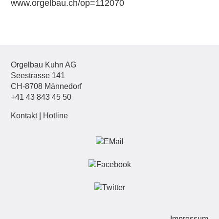
www.orgelbau.ch/op=112070
Orgelbau Kuhn AG
Seestrasse 141
CH-8708 Männedorf
+41 43 843 45 50
Kontakt
|
Hotline
Nav
Impressum