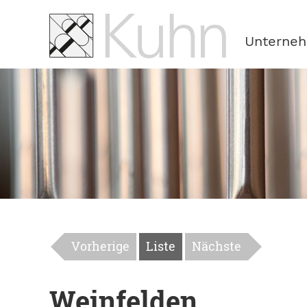
Navigation
überspringen
Unterne
Vorherige
Liste
Nächste
Weinfelden