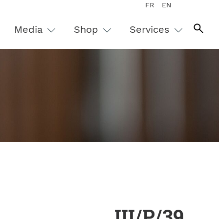
FR
EN
Media
Shop
Services
III/P/39