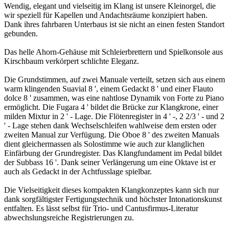
Wendig, elegant und vielseitig im Klang ist unsere Kleinorgel, die
wir speziell für Kapellen und Andachtsräume konzipiert haben.
Dank ihres fahrbaren Unterbaus ist sie nicht an einen festen Standort
gebunden.
Das helle Ahorn-Gehäuse mit Schleierbrettern und Spielkonsole aus
Kirschbaum verkörpert schlichte Eleganz.
Die Grundstimmen, auf zwei Manuale verteilt, setzen sich aus einem
warm klingenden Suavial 8 ', einem Gedackt 8 ' und einer Flauto
dolce 8 ' zusammen, was eine nahtlose Dynamik von Forte zu Piano
ermöglicht. Die Fugara 4 ' bildet die Brücke zur Klangkrone, einer
milden Mixtur in 2 ' - Lage. Die Flötenregister in 4 ' -, 2 2/3 ' - und 2
' - Lage stehen dank Wechselschleifen wahlweise dem ersten oder
zweiten Manual zur Verfügung. Die Oboe 8 ' des zweiten Manuals
dient gleichermassen als Solostimme wie auch zur klanglichen
Einfärbung der Grundregister. Das Klangfundament im Pedal bildet
der Subbass 16 '. Dank seiner Verlängerung um eine Oktave ist er
auch als Gedackt in der Achtfusslage spielbar.
Die Vielseitigkeit dieses kompakten Klangkonzeptes kann sich nur
dank sorgfältigster Fertigungstechnik und höchster Intonationskunst
entfalten. Es lässt selbst für Trio- und Cantusfirmus-Literatur
abwechslungsreiche Registrierungen zu.