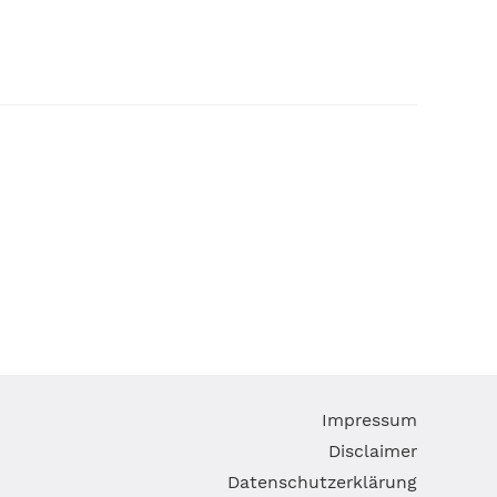
Navigati
Impressum
überspri
Disclaimer
Datenschutzerklärung