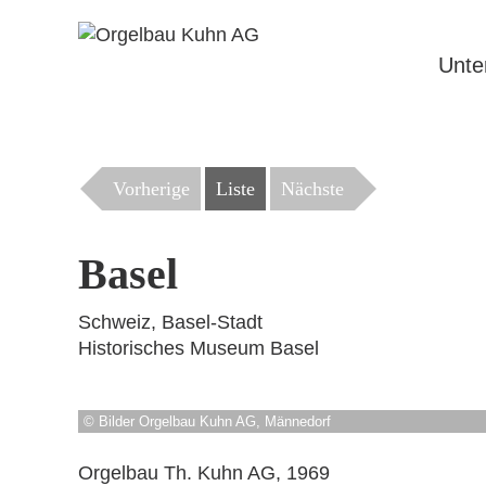
Navigati
überspri
Unt
Vorherige
Liste
Nächste
Basel
Schweiz, Basel-Stadt
Historisches Museum Basel
© Bilder Orgelbau Kuhn AG, Männedorf
Orgelbau Th. Kuhn AG, 1969