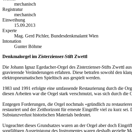
mechanisch
Registratur
mechanisch
Einweihung
15.09.2013
Experte
Mag. Gerd Pichler, Bundesdenkmalamt Wien
Intonation
Gunter Böhme
Denkmalorgel im Zisterzienser-Stift Zwettl
Die Johann Ignaz Egedacher-Orgel des Zisterzienser-Stifts Zwettl aus
gravierende Veränderungen erfahren. Diese betrafen sowohl den klan
elektropneumatischen Spieltisch aus gespielt werden.
1983 und 1991 erfolgte eine umfassende Restaurierung durch die Or
diesen Arbeiten war die Orgel stark verschmutzt, was sich durch die G
Entgegen Forderungen, die Orgel nochmals «gründlich zu restaurieren
restauriert und der Zeithorizont für erneute Eingriffe viel zu kurz sei
Substanzverlust historischen Materials bedeutet.
Ungeachtet dieses Grundsatzes waren an der Orgel aber doch Eingrif
sorgfältigen Ausreinigung des Instrumentes waren deshalb gezielte