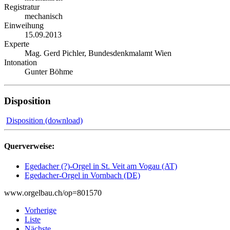
Registratur
mechanisch
Einweihung
15.09.2013
Experte
Mag. Gerd Pichler, Bundesdenkmalamt Wien
Intonation
Gunter Böhme
Disposition
Disposition (download)
Querverweise:
Egedacher (?)-Orgel in St. Veit am Vogau (AT)
Egedacher-Orgel in Vornbach (DE)
www.orgelbau.ch/op=801570
Vorherige
Liste
Nächste