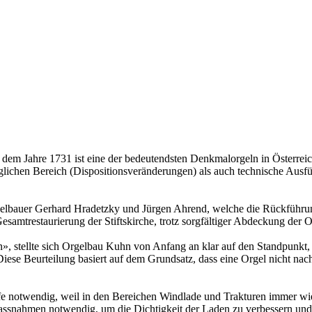
 dem Jahre 1731 ist eine der bedeutendsten Denkmalorgeln in Österreich.
glichen Bereich (Dispositionsveränderungen) als auch technische Ausf
gelbauer Gerhard Hradetzky und Jürgen Ahrend, welche die Rückführun
esamtrestaurierung der Stiftskirche, trotz sorgfältiger Abdeckung der O
», stellte sich Orgelbau Kuhn von Anfang an klar auf den Standpunkt, 
. Diese Beurteilung basiert auf dem Grundsatz, dass eine Orgel nicht nac
fe notwendig, weil in den Bereichen Windlade und Trakturen immer wie
 Massnahmen notwendig, um die Dichtigkeit der Laden zu verbessern un