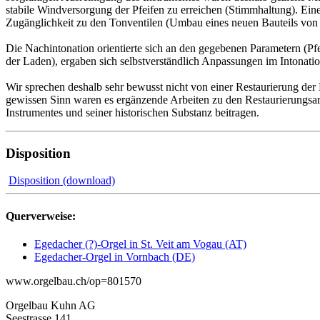
stabile Windversorgung der Pfeifen zu erreichen (Stimmhaltung). Ein
Zugänglichkeit zu den Tonventilen (Umbau eines neuen Bauteils von
Die Nachintonation orientierte sich an den gegebenen Parametern (Pf
der Laden), ergaben sich selbstverständlich Anpassungen im Intonatio
Wir sprechen deshalb sehr bewusst nicht von einer Restaurierung de
gewissen Sinn waren es ergänzende Arbeiten zu den Restaurierungsarb
Instrumentes und seiner historischen Substanz beitragen.
Disposition
Disposition (download)
Querverweise:
Egedacher (?)-Orgel in St. Veit am Vogau (AT)
Egedacher-Orgel in Vornbach (DE)
www.orgelbau.ch/op=801570
Orgelbau Kuhn AG
Seestrasse 141