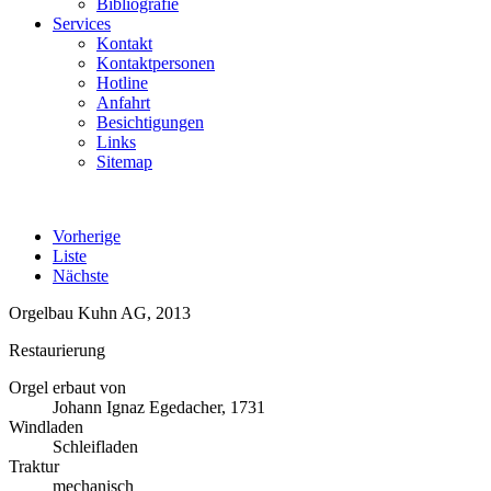
Bibliografie
Services
Kontakt
Kontaktpersonen
Hotline
Anfahrt
Besichtigungen
Links
Sitemap
Vorherige
Liste
Nächste
Orgelbau Kuhn AG, 2013
Restaurierung
Orgel erbaut von
Johann Ignaz Egedacher, 1731
Windladen
Schleifladen
Traktur
mechanisch