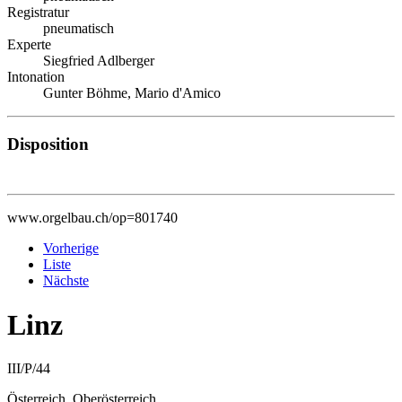
Registratur
pneumatisch
Experte
Siegfried Adlberger
Intonation
Gunter Böhme, Mario d'Amico
Disposition
www.orgelbau.ch/op=801740
Vorherige
Liste
Nächste
Linz
III/P/44
Österreich, Oberösterreich