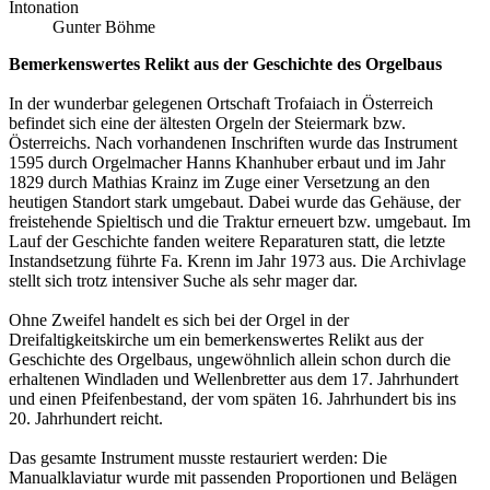
Intonation
Gunter Böhme
Bemerkenswertes Relikt aus der Geschichte des Orgelbaus
In der wunderbar gelegenen Ortschaft Trofaiach in Österreich
befindet sich eine der ältesten Orgeln der Steiermark bzw.
Österreichs. Nach vorhandenen Inschriften wurde das Instrument
1595 durch Orgelmacher Hanns Khanhuber erbaut und im Jahr
1829 durch Mathias Krainz im Zuge einer Versetzung an den
heutigen Standort stark umgebaut. Dabei wurde das Gehäuse, der
freistehende Spieltisch und die Traktur erneuert bzw. umgebaut. Im
Lauf der Geschichte fanden weitere Reparaturen statt, die letzte
Instandsetzung führte Fa. Krenn im Jahr 1973 aus. Die Archivlage
stellt sich trotz intensiver Suche als sehr mager dar.
Ohne Zweifel handelt es sich bei der Orgel in der
Dreifaltigkeitskirche um ein bemerkenswertes Relikt aus der
Geschichte des Orgelbaus, ungewöhnlich allein schon durch die
erhaltenen Windladen und Wellenbretter aus dem 17. Jahrhundert
und einen Pfeifenbestand, der vom späten 16. Jahrhundert bis ins
20. Jahrhundert reicht.
Das gesamte Instrument musste restauriert werden: Die
Manualklaviatur wurde mit passenden Proportionen und Belägen