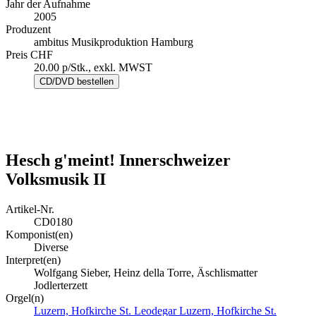
Jahr der Aufnahme
2005
Produzent
ambitus Musikproduktion Hamburg
Preis CHF
20.00 p/Stk., exkl. MWST
Hesch g'meint! Innerschweizer
Volksmusik II
Artikel-Nr.
CD0180
Komponist(en)
Diverse
Interpret(en)
Wolfgang Sieber, Heinz della Torre, Äschlismatter
Jodlerterzett
Orgel(n)
Luzern, Hofkirche St. Leodegar
Luzern, Hofkirche St.