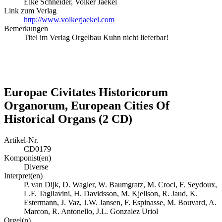
Elke Schneider, Volker Jaekel
Link zum Verlag
http://www.volkerjaekel.com
Bemerkungen
Titel im Verlag Orgelbau Kuhn nicht lieferbar!
Europae Civitates Historicorum
Organorum, European Cities Of
Historical Organs (2 CD)
Artikel-Nr.
CD0179
Komponist(en)
Diverse
Interpret(en)
P. van Dijk, D. Wagler, W. Baumgratz, M. Croci, F. Seydoux,
L.F. Tagliavini, H. Davidsson, M. Kjellson, R. Jaud, K.
Estermann, J. Vaz, J.W. Jansen, F. Espinasse, M. Bouvard, A.
Marcon, R. Antonello, J.L. Gonzalez Uriol
Orgel(n)