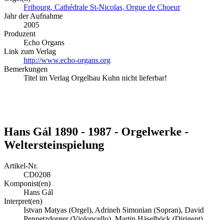
Fribourg, Cathédrale St-Nicolas, Orgue de Choeur
Jahr der Aufnahme
2005
Produzent
Echo Organs
Link zum Verlag
http://www.echo-organs.org
Bemerkungen
Titel im Verlag Orgelbau Kuhn nicht lieferbar!
Hans Gál 1890 - 1987 - Orgelwerke -
Weltersteinspielung
Artikel-Nr.
CD0208
Komponist(en)
Hans Gál
Interpret(en)
Istvan Matyas (Orgel), Adrineh Simonian (Sopran), David
Pennetzdorger (Violoncello), Martin Häselböck (Dirigent),